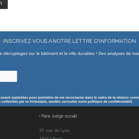
INSCRIVEZ-VOUS A NOTRE LETTRE D'INFORMATION
de décryptages sur le bâtiment et la ville durables ! Des analyses de n
 soient exploitées pour permettre de me recontacter dans le cadre de la relation comme
ollectées par ce formulaire, veuillez consulter notre politique de confidentialité.
• Paris (siège social)
37, rue de Lyon
75012 Paris