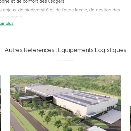
rbone
et de confort des usagers.
es enjeux de biodiversité et de faune locale, de gestion des
 paysagers.
, pour encourager les modes de déplacements alternatifs :
qu’au service des sièges sociaux de groupes industriels pour
s
Autres Références : Equipements Logistiques