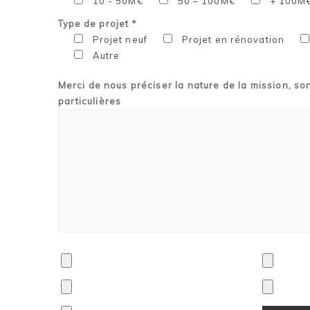
10 - 50M€
50 – 100M€
+ 100M
Type de projet *
Projet neuf
Projet en rénovation
Autre
Merci de nous préciser la nature de la mission, so
particulières