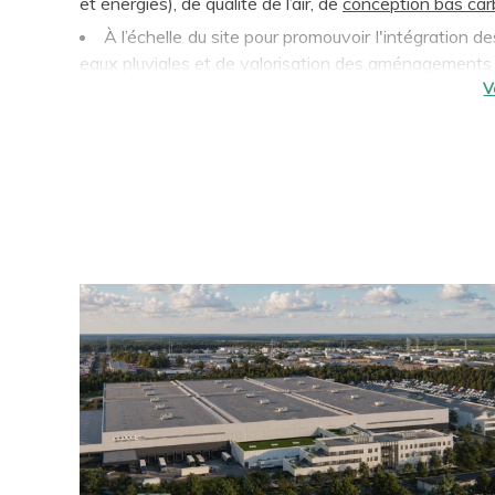
et énergies), de qualité de l’air, de
conception bas ca
À l’échelle du site pour promouvoir l'intégration d
eaux pluviales et de valorisation des aménagements
À l'échelle de leur environnement d'implantation
vélos, transports en commun, covoiturage, ...
Et ce au service de l’attractivité territoriale ainsi 
définir et déployer leurs stratégies environnementale