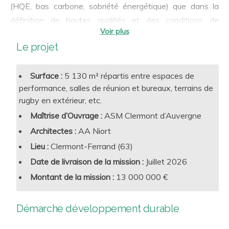
(HQE, bas carbone, sobriété énergétique) que dans la
définition de hautes qualités et des conditions de
préservation de la santé des utilisateurs :
Le projet
Adaptabilité et flexibilité vis-à-vis des différents
scénarios d’utilisation
Confort lumineux et acoustique, confort
Surface :
5 130 m² répartis entre espaces de
hygrothermique
performance, salles de réunion et bureaux, terrains de
rugby en extérieur, etc.
Qualité de l’air intérieur
Maîtrise d’Ouvrage :
ASM Clermont d’Auvergne
Performance en exploitation
Architectes :
AA Niort
Lieu :
Clermont-Ferrand (63)
Date de livraison de la mission :
Juillet 2026
Montant de la mission :
13 000 000 €
Démarche développement durable